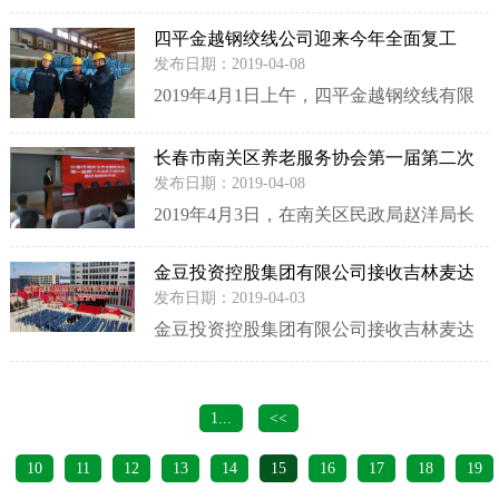
书记视察东北重要指示精神，清和街道于4
四平金越钢绞线公司迎来今年全面复工
月17日上午召开2018年度优秀党建联盟单
发布日期：2019-04-08
位表彰会。街道全体机关干部、社区工作
2019年4月1日上午，四平金越钢绞线有限
人员、辖区派出所所长及金豆投资控股集
公司厂区伴随着震耳欲聋的爆竹声迎来了
团等20余家......
长春市南关区养老服务协会第一届第二次
喜庆日子--生产车间全面复工！ 车间里，
会员代表大会暨换届选举大会召开
发布日期：2019-04-08
热火朝天，工人们有条不紊的操作，吊车
​2019年4月3日，在南关区民政局赵洋局长
司机正熟练的吊运各种沉重的物件，生产
和周卫国科长以及民政科工作人员的指导
机器高速运行；电焊弧光璀......
金豆投资控股集团有限公司接收吉林麦达
下，长春市南关区养老服务协会第一届第
斯铝业有限公司 成立吉林启星铝业有限公
发布日期：2019-04-03
二次会员代表大会暨换届选举大会在南关
司揭牌仪式宣传视频
金豆投资控股集团有限公司接收吉林麦达
区东风社区四楼召开。
斯铝业有限公司 成立吉林启星铝业有限公
司揭牌仪式宣传视频
1...
<<
10
11
12
13
14
15
16
17
18
19