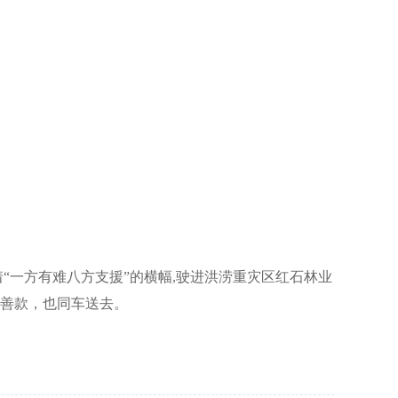
“一方有难八方支援”的横幅,驶进洪涝重灾区红石林业
善款，也同车送去。