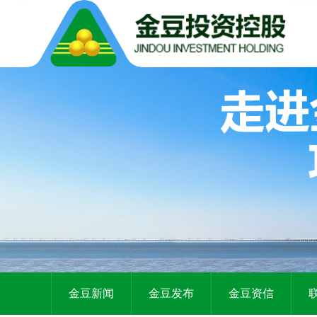
金豆新闻
金豆发布
金豆资信