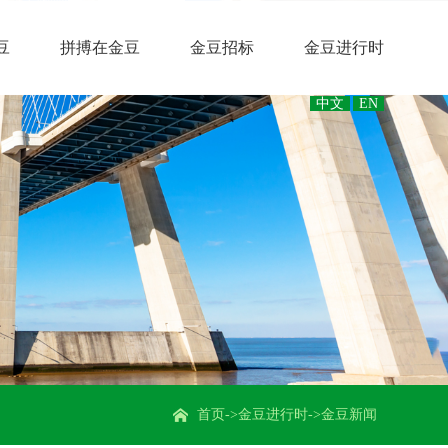
豆
拼搏在金豆
金豆招标
金豆进行时
中文
EN
首页
->
金豆进行时
->
金豆新闻