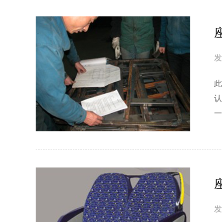
发
此
认
一
发