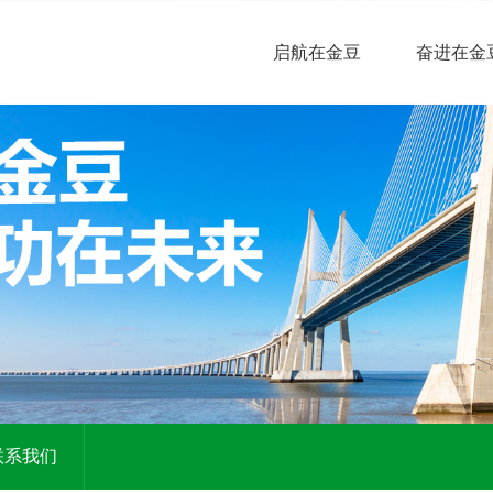
启航在金豆
奋进在金
联系我们